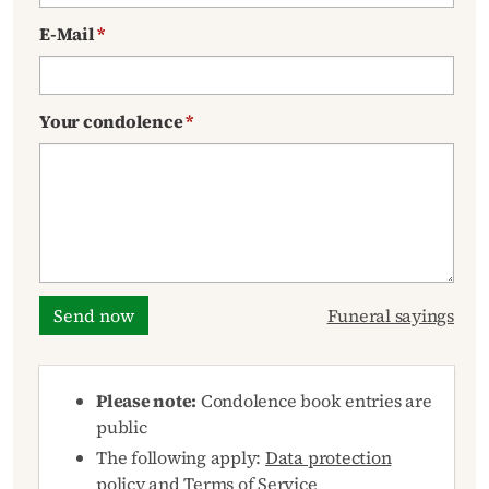
E-Mail
*
Your condolence
*
Send now
Funeral sayings
Please note:
Condolence book entries are
public
The following apply:
Data protection
policy
and
Terms of Service