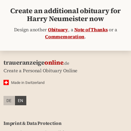
Create an additional obituary for
Harry Neumeister now
Design another
Obituary
, a
Note of Thanks
or a
Commemoration
.
traueranzeige
online
.de
Create a Personal Obituary Online
Made in Switzerland
DE
EN
Imprint & Data Protection