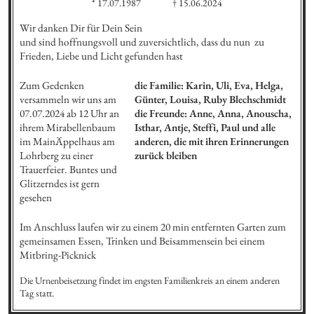
* 17.07.1987
† 15.06.2024
Wir danken Dir für Dein Sein

und sind hoffnungsvoll und zuversichtlich, dass du nun  zu 
Frieden, Liebe und Licht gefunden hast
Zum Gedenken 
die Familie: Karin, Uli, Eva, Helga, 
versammeln wir uns am 
Günter, Louisa, Ruby Blechschmidt

07.07.2024 ab 12 Uhr an 
die Freunde: Anne, Anna, Anouscha, 
ihrem Mirabellenbaum 
Isthar, Antje, Steffi, Paul und alle 
im MainÄppelhaus am 
anderen, die mit ihren Erinnerungen  
Lohrberg zu einer 
zurück bleiben
Trauerfeier. Buntes und 
Glitzerndes ist gern 
gesehen
Im Anschluss laufen wir zu einem 20 min entfernten Garten zum 
gemeinsamen Essen, Trinken und Beisammensein bei einem 
Mitbring-Picknick
Die Urnenbeisetzung findet im engsten Familienkreis an einem anderen 
Tag statt.